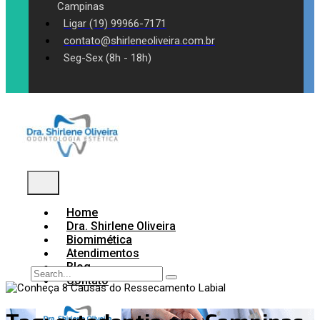
Campinas
Ligar (19) 99966-7171
contato@shirleneoliveira.com.br
Seg-Sex (8h - 18h)
Home
Dra. Shirlene Oliveira
Biomimética
Atendimentos
Blog
Contato