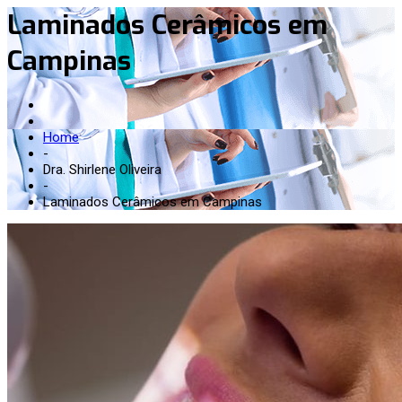
Laminados Cerâmicos em
Campinas
Home
-
Dra. Shirlene Oliveira
-
Laminados Cerâmicos em Campinas