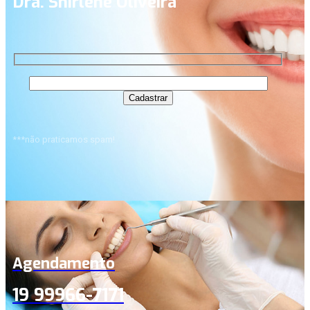
Dra. Shirlene Oliveira
***não praticamos spam!
Agendamento
19 99966-7171