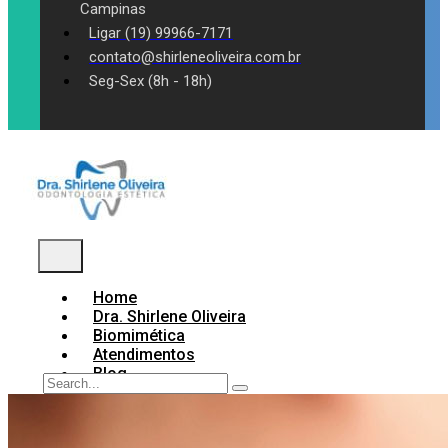
Campinas
Ligar (19) 99966-7171
contato@shirleneoliveira.com.br
Seg-Sex (8h - 18h)
Home
Dra. Shirlene Oliveira
Biomimética
Atendimentos
Blog
Contato