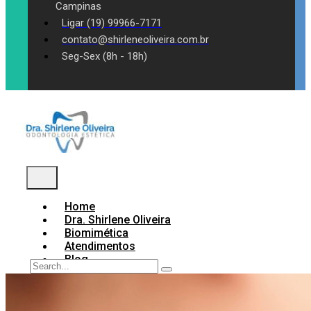
Campinas
Ligar (19) 99966-7171
contato@shirleneoliveira.com.br
Seg-Sex (8h - 18h)
Home
Dra. Shirlene Oliveira
Biomimética
Atendimentos
Blog
Contato