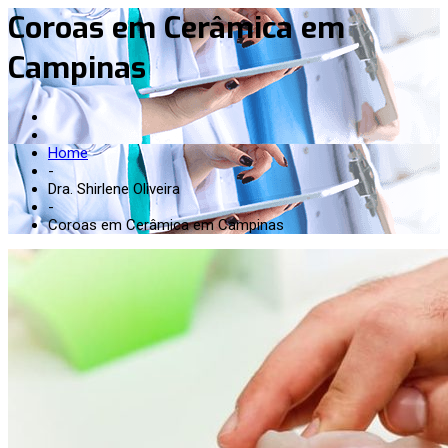
Coroas em Cerâmica em
Campinas
Home
-
Dra. Shirlene Oliveira
-
Coroas em Cerâmica em Campinas