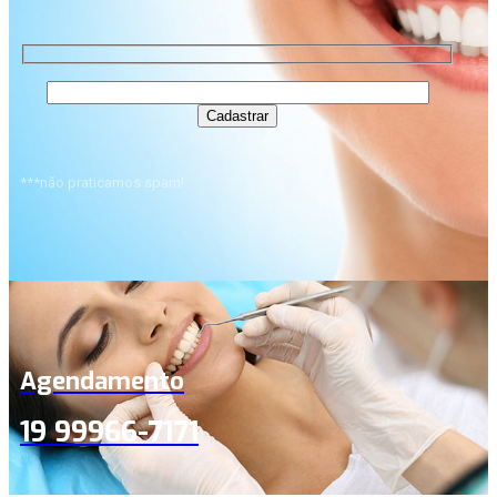
***não praticamos spam!
Agendamento
19 99966-7171