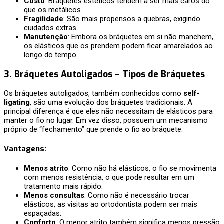
Custo
: Bráquetes estéticos tendem a ser mais caros do
que os metálicos.
Fragilidade
: São mais propensos a quebras, exigindo
cuidados extras.
Manutenção
: Embora os bráquetes em si não manchem,
os elásticos que os prendem podem ficar amarelados ao
longo do tempo.
3.
Bráquetes Autoligados –
Tipos de Bráquetes
Os bráquetes autoligados, também conhecidos como
self-
ligating
, são uma evolução dos bráquetes tradicionais. A
principal diferença é que eles não necessitam de elásticos para
manter o fio no lugar. Em vez disso, possuem um mecanismo
próprio de “fechamento” que prende o fio ao bráquete.
Vantagens
:
Menos atrito
: Como não há elásticos, o fio se movimenta
com menos resistência, o que pode resultar em um
tratamento mais rápido.
Menos consultas
: Como não é necessário trocar
elásticos, as visitas ao ortodontista podem ser mais
espaçadas.
Conforto
: O menor atrito também significa menos pressão