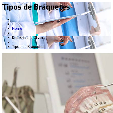
Tipos de Bráquetes
Home
-
Dra. Shirlene Oliveira
-
Tipos de Bráquetes