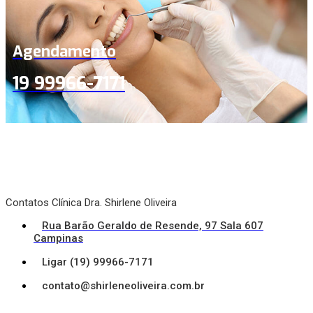
Agendamento
19 99966-7171
Contatos Clínica Dra. Shirlene Oliveira
Rua Barão Geraldo de Resende, 97 Sala 607
Campinas
Ligar (19) 99966-7171
contato@shirleneoliveira.com.br