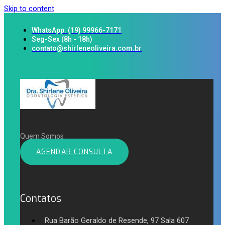
Skip to content
WhatsApp: (19) 99966-7171
Seg-Sex (8h - 18h)
contato@shirleneoliveira.com.br
Quem Somos
AGENDAR CONSULTA
Contatos
Rua Barão Geraldo de Resende, 97 Sala 607