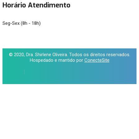
Horário Atendimento
Seg-Sex (8h - 18h)
© 2020, Dra. Shirlene Oliveira. Todos os direitos reservados.
Hospedado e mantido por
ConecteSite