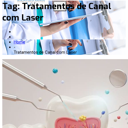
Tag:
Tratamentos de Canal
X
com Laser
Home
-
Tratamentos de Canal com Laser