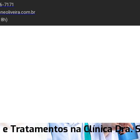
66-7171
neoliveira.com.br
18h)
e Tratamentos na Clínica Dra. S