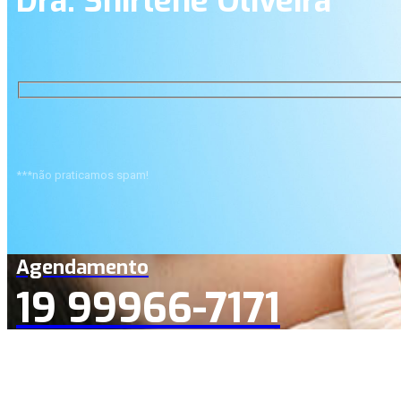
Dra. Shirlene Oliveira
***não praticamos spam!
Agendamento
19 99966-7171