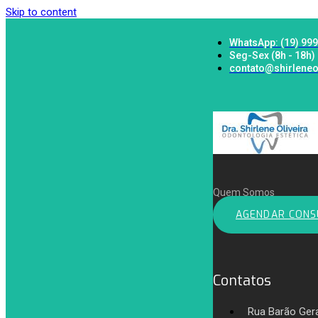
Skip to content
WhatsApp: (19) 99
Seg-Sex (8h - 18h)
contato@shirleneo
Quem Somos
AGENDAR CONS
Contatos
Rua Barão Ger