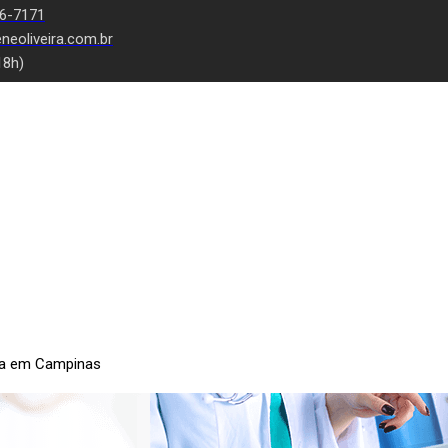
66-7171
neoliveira.com.br
18h)