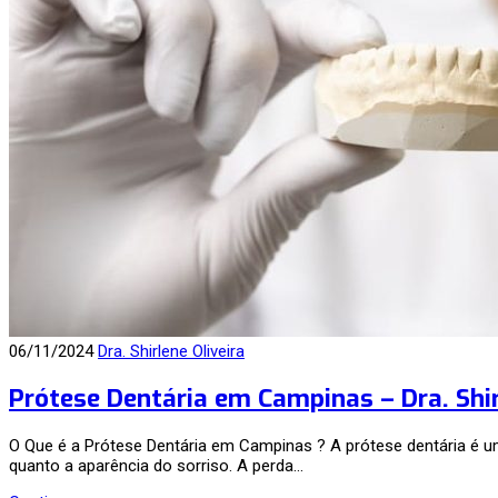
06/11/2024
Dra. Shirlene Oliveira
Prótese Dentária em Campinas – Dra. Shir
O Que é a Prótese Dentária em Campinas ? A prótese dentária é uma
quanto a aparência do sorriso. A perda…