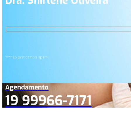
Dra. Shirlene Oliveira
***não praticamos spam!
Agendamento
19 99966-7171