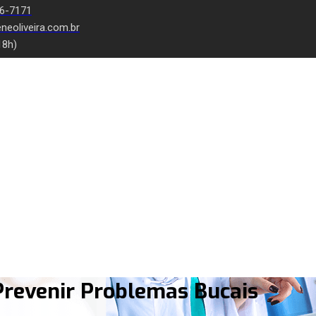
66-7171
neoliveira.com.br
18h)
Prevenir Problemas Bucais