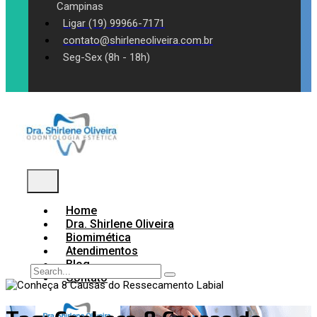
Campinas
Ligar (19) 99966-7171
contato@shirleneoliveira.com.br
Seg-Sex (8h - 18h)
Home
Dra. Shirlene Oliveira
Biomimética
Atendimentos
Blog
Contato