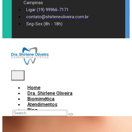
Campinas
Ligar (19) 99966-7171
contato@shirleneoliveira.com.br
Seg-Sex (8h - 18h)
Home
Dra. Shirlene Oliveira
Biomimética
Atendimentos
Blog
Contato