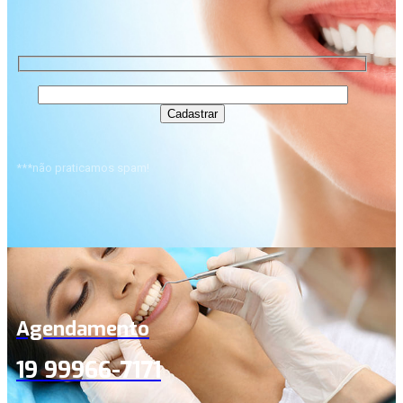
***não praticamos spam!
Agendamento
19 99966-7171